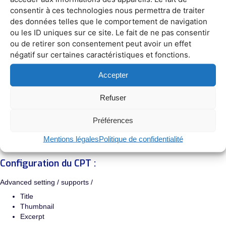
consentir à ces technologies nous permettra de traiter
des données telles que le comportement de navigation
Création d’un post type
ou les ID uniques sur ce site. Le fait de ne pas consentir
https://youtu.be/Oc4owBsCSok?t=586
ou de retirer son consentement peut avoir un effet
Créer un CPT nu (Label + slug)
négatif sur certaines caractéristiques et fonctions.
Création de la taxonomie (catégory)
https://youtu.be/Oc4owBsCSok?t=981
Accepter
Créer la taxonomie (JetEngine/taxonomie)
Refuser
Création des tags
https://youtu.be/Oc4owBsCSok?t=1162
Préférences
Créer les tags
Mentions légales
Politique de confidentialité
Configuration du CPT :
Advanced setting / supports /
Title
Thumbnail
Excerpt