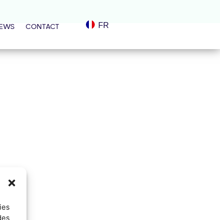
FR
EWS
CONTACT
ies
des