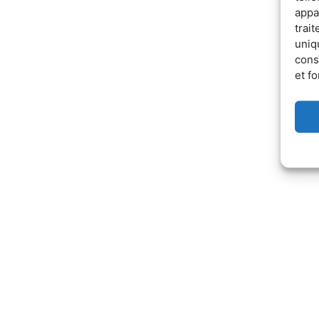
appa
trai
uniq
cons
et fo