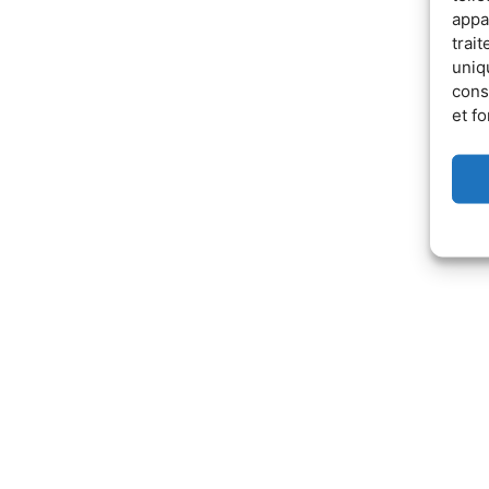
appa
trai
uniq
cons
et fo