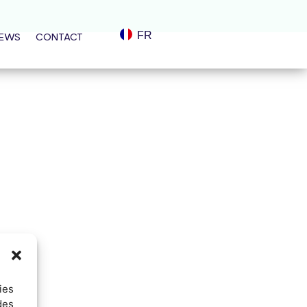
FR
EWS
CONTACT
ies
des