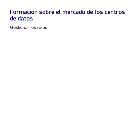
Formación sobre el mercado de los centros
de datos
Gestionar los retos
Para comunicarse eficazmente con el ecosistema de los
centros de datos (operadores de colocation, clientes finales,
desarrolladores, arquitectos e ingenieros, etc.), es esencial
comprender los retos de este tipo de edificios, cuyos
principios difieren radicalmente de los de otros sectores.
VIA
DC
ofrece cursos de formación para prepararle para futuros
proyectos de centros de datos.
Preparar una estrategia para alojar centros
de datos
Adoptar un enfoque proactivo