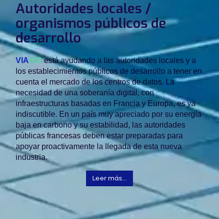
Autoridades locales /
organismos públicos de
desarrollo
VIA
DC
está ayudando a las autoridades locales y a
los establecimientos públicos de desarrollo a tener en
cuenta el mercado de los centros de datos. La
necesidad de una soberanía digital, con
infraestructuras basadas en Francia y Europa, es ya
indiscutible. En un país muy apreciado por su energía
baja en carbono y su estabilidad, las autoridades
públicas francesas deben estar preparadas para
apoyar proactivamente la llegada de esta nueva
industria.
Leer más...