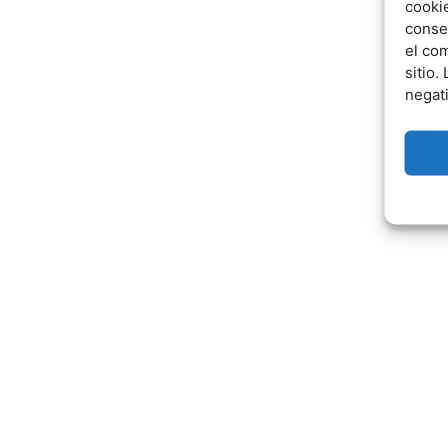
cookie
conse
el co
sitio.
negat