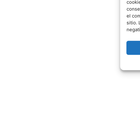
cookie
conse
el co
sitio.
negat