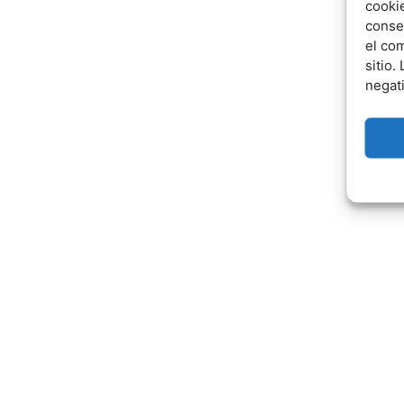
cookie
conse
el co
sitio.
negat