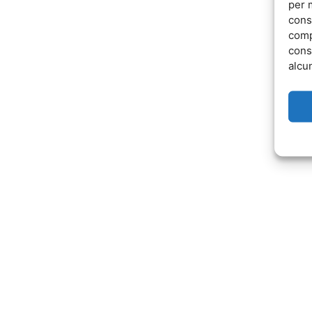
per 
cons
comp
cons
alcun