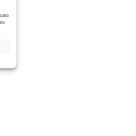
ncato
 su