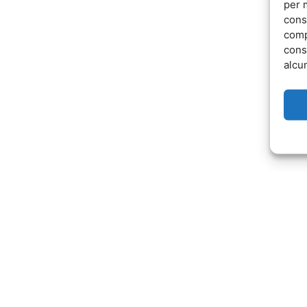
per 
cons
comp
cons
alcun