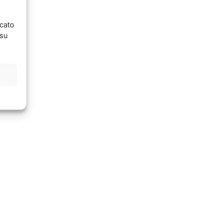
ncato
 su