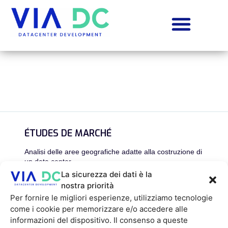
ÉTUDES DE MARCHÉ
Analisi delle aree geografiche adatte alla costruzione di
un data center
La sicurezza dei dati è la
VIA
DC
, par sa connaissance des marchés locaux,
nostra priorità
aide les opérateurs de datacenters à cibler les
Per fornire le migliori esperienze, utilizziamo tecnologie
meilleures zones d’implantation pour leurs villes
come i cookie per memorizzare e/o accedere alle
cibles, en termes de connectivité, de réserves de
puissance électrique, et d’acceptabilité.
informazioni del dispositivo. Il consenso a queste