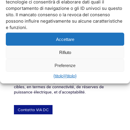
tecnologie ci consentirà di elaborare dati quali il
comportamento di navigazione o gli ID univoci su questo
Contatto VIA DC
sito. Il mancato consenso o la revoca del consenso
possono influire negativamente su alcune caratteristiche
e funzioni.
Accettare
ÉTUDES DE MARCHÉ
Rifiuto
Analisi delle aree geografiche adatte alla costruzione di
un data center
Preferenze
VIA
DC
, par sa connaissance des marchés locaux,
{titolo}
{titolo}
aide les opérateurs de datacenters à cibler les
meilleures zones d’implantation pour leurs villes
cibles, en termes de connectivité, de réserves de
puissance électrique, et d’acceptabilité.
Contatto VIA DC