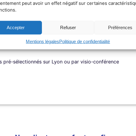
entement peut avoir un effet négatif sur certaines caractéristi
andée ou nécessaire et sera développée durant l’apprentiss
nctions.
Accepter
Refuser
Préférences
éographique) (Recommandé)
Mentions légales
Politique de confidentialité
en pleine croissance, qui investit dans ses talents ? Envo
s pré-sélectionnés sur Lyon ou par visio-conférence