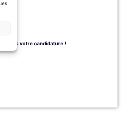
ques
age :
yez-nous votre candidature !