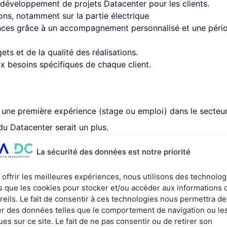
 développement de projets Datacenter pour les clients.
ons, notamment sur la partie électrique
es grâce à un accompagnement personnalisé et une période
ets et de la qualité des réalisations.
x besoins spécifiques de chaque client.
ec une première expérience (stage ou emploi) dans le secteu
u Datacenter serait un plus.
ients sont majoritairement anglo-saxons.
La sécurité des données est notre priorité
igueur et capacité à travailler en équipe dans un environnem
 l’oral comme à l’écrit. Les missions étant fortement expo
 offrir les meilleures expériences, nous utilisons des technolog
es que les cookies pour stocker et/ou accéder aux informations 
ication orale et écrite ainsi que le soin et la rigueur apport
reils. Le fait de consentir à ces technologies nous permettra de
 incontournable du poste
ter des données telles que le comportement de navigation ou le
ues sur ce site. Le fait de ne pas consentir ou de retirer son