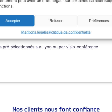
entement peut avoir un effet négatif sur certaines caractéristi
nctions.
Accepter
Refuser
Préférences
éographique) (Recommandé)
en pleine croissance, qui investit dans ses talents ? Envo
Mentions légales
Politique de confidentialité
s pré-sélectionnés sur Lyon ou par visio-conférence
Nos clients nous font confiance