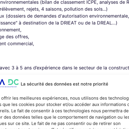
environnementales (bilan de classement ICPE, analyses de 
rélèvement, rejets, 4 saisons, pollution des sols...)
ux (dossiers de demandes d'autorisation environnementale,
aissance" à destination de la DRIEAT ou de la DREAL…)
ronnement,
age des offres,
ent commercial,
avec 3 à 5 ans d’expérience dans le secteur de la construct
u Datacenter serait un plus.
La sécurité des données est notre priorité
ients sont majoritairement anglo-saxons.
igueur et capacité à travailler en équipe dans un environnem
 offrir les meilleures expériences, nous utilisons des technolog
es que les cookies pour stocker et/ou accéder aux informations 
 l’oral comme à l’écrit. Les missions étant fortement expo
reils. Le fait de consentir à ces technologies nous permettra de
ication orale et écrite ainsi que le soin et la rigueur apport
ter des données telles que le comportement de navigation ou le
 incontournable du poste
ues sur ce site. Le fait de ne pas consentir ou de retirer son
andée ou nécessaire et sera développée durant l’apprentiss