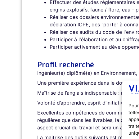
Effectuer des études réglementaires 
engins explosifs, faune / flore, eau - p
Réaliser des dossiers environnementa
déclaration ICPE, des "porter à conn
Réaliser des audits du code de l'envi
Participer à l'élaboration et au chiffr
Participer activement au développem
Profil recherché
Ingénieur(e) diplômé(e) en Environnement, 
Une première expérience dans le domaine d
Maîtrise de l’anglais indispensable : nos cl
Volonté d’apprendre, esprit d’initiative, r
Pour
tell
Excellentes compétences de communication à
appa
régulières que dans les livrables, la commun
trai
aspect crucial du travail et sera un aspect
uniq
La maitrise des outils suivants est recomm