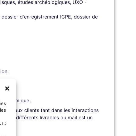
Risques, études archéologiques, UXO -
 dossier d'enregistrement ICPE, dossier de
ion.
ent dynamique.
ies
des
sées aux clients tant dans les interactions
és aux différents livrables ou mail est un
s ID
age :