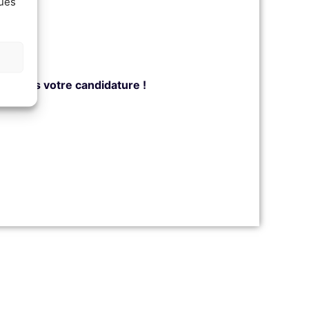
ques
yez-nous votre candidature !