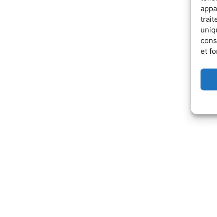
appa
trai
uniq
cons
et fo