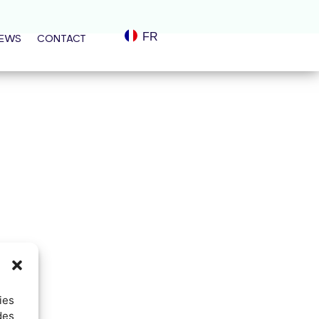
FR
EWS
CONTACT
ies
des