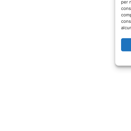
per 
cons
comp
cons
alcun