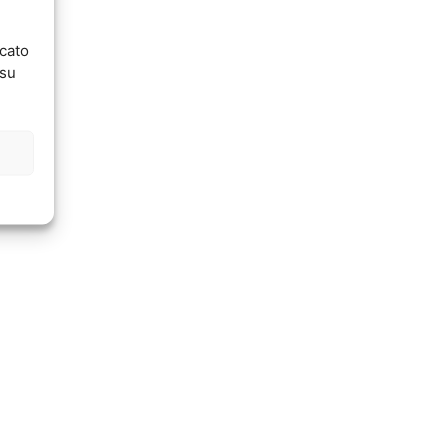
ncato
 su