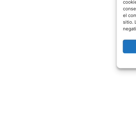
cookie
conse
el co
sitio.
negat